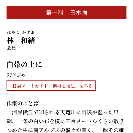
第一科 日本画
はやし かずお
林 和緒
会員
白帯の上に
97×146
「日展アートガイド 素材と技法」をみる
作家のことば
河岸段丘で知られる天竜川に雨後や湿った早
朝、一条の白い布を横に三百メートルくらい敷き
つめた中に南アルプスの嶺々が高く、一瞬その雄